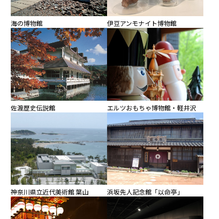
伊豆アンモナイト博物館
海の博物館
佐渡歴史伝説館
エルツおもちゃ博物館・軽井沢
神奈川県立近代美術館 葉山
浜坂先人記念館「以命亭」