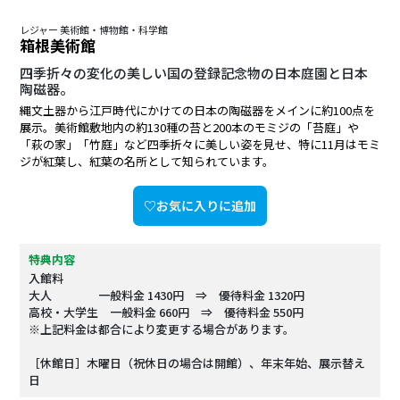
レジャー 美術館・博物館・科学館
箱根美術館
四季折々の変化の美しい国の登録記念物の日本庭園と日本
陶磁器。
縄文土器から江戸時代にかけての日本の陶磁器をメインに約100点を
展示。美術館敷地内の約130種の苔と200本のモミジの「苔庭」や
「萩の家」「竹庭」など四季折々に美しい姿を見せ、特に11月はモミ
ジが紅葉し、紅葉の名所として知られています。
♡お気に入りに追加
特典内容
入館料
大人 一般料金 1430円 ⇒ 優待料金 1320円
高校・大学生 一般料金 660円 ⇒ 優待料金 550円
※上記料金は都合により変更する場合があります。
［休館日］木曜日（祝休日の場合は開館）、年末年始、展示替え
日