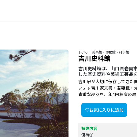
レジャー 美術館・博物館・科学館
吉川史料館
吉川史料館は、山口県岩国市
した歴史資料や美術工芸品を
吉川家が大切に伝存してきた
います吉川家文書・吾妻鏡・太平
貴重な品々を、年4回程度の
♡お気に入りに追加
特典内容
優待①