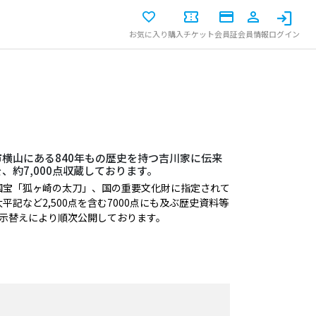
お気に入り
購入チケット
会員証
会員情報
ログイン
横山にある840年もの歴史を持つ吉川家に伝来
、約7,000点収蔵しております。
国宝「狐ヶ崎の太刀」、国の重要文化財に指定されて
記など2,500点を含む7000点にも及ぶ歴史資料等
展示替えにより順次公開しております。