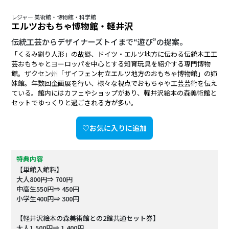
レジャー 美術館・博物館・科学館
エルツおもちゃ博物館・軽井沢
伝統工芸からデザイナーズトイまで“遊び”の提案。
「くるみ割り人形」の故郷、ドイツ・エルツ地方に伝わる伝統木工工
芸おもちゃとヨーロッパを中心とする知育玩具を紹介する専門博物
館。ザクセン州「ザイフェン村立エルツ地方のおもちゃ博物館」の姉
妹館。年数回企画展を行い、様々な視点でおもちゃや工芸芸術を伝え
ている。館内にはカフェやショップがあり、軽井沢絵本の森美術館と
セットでゆっくりと過ごされる方が多い。
♡お気に入りに追加
特典内容
【単館入館料】
大人800円⇒ 700円
中高生550円⇒ 450円
小学生400円⇒ 300円
【軽井沢絵本の森美術館との2館共通セット券】
大人1,500円⇒ 1,400円